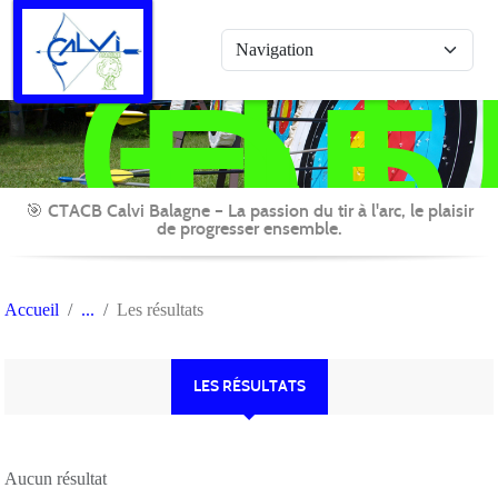
Panneau de gestion des cookies
CL
DE
TIR
A
L'A
CAL
🎯 CTACB Calvi Balagne – La passion du tir à l'arc, le plaisir
de progresser ensemble.
BA
Accueil
Les résultats
LES RÉSULTATS
Aucun résultat