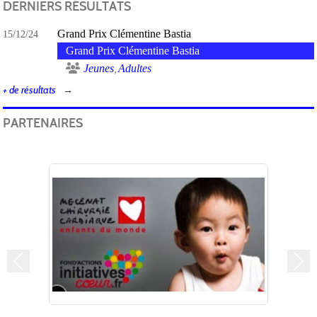
DERNIERS RÉSULTATS
Grand Prix Clémentine Bastia
15/12/24
Grand Prix Clémentine Bastia
Jeunes
Adultes
+ de résultats
PARTENAIRES
Précedent
Suiv